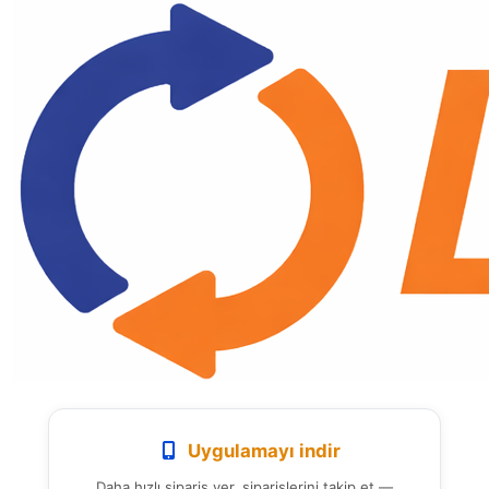
Uygulamayı indir
Daha hızlı sipariş ver, siparişlerini takip et —