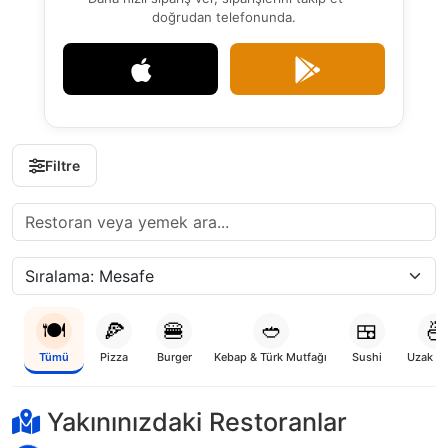
doğrudan telefonunda.
Filtre
🍽️
🍕
🍔
🥙
🍱
🍜
Tümü
Pizza
Burger
Kebap & Türk Mutfağı
Sushi
Uzak D
Yükleniyor...
Yakınınızdaki Restoranlar