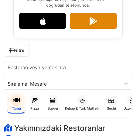
doğrudan telefonunda.
Filtre
🍽️
🍕
🍔
🥙
🍱
🍜
Tümü
Pizza
Burger
Kebap & Türk Mutfağı
Sushi
Uzak D
Yükleniyor...
Yakınınızdaki Restoranlar