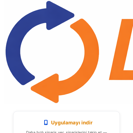
Uygulamayı indir
Daha hızlı sipariş ver, siparişlerini takip et —