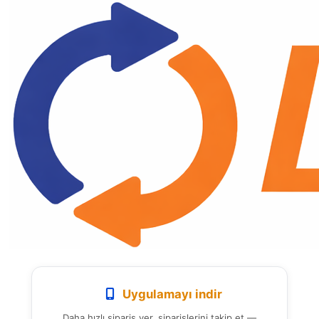
Uygulamayı indir
Daha hızlı sipariş ver, siparişlerini takip et —