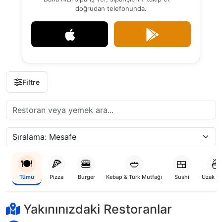
doğrudan telefonunda.
Filtre
🍽️
🍕
🍔
🥙
🍱
🍜
Tümü
Pizza
Burger
Kebap & Türk Mutfağı
Sushi
Uzak D
Yükleniyor...
Yakınınızdaki Restoranlar