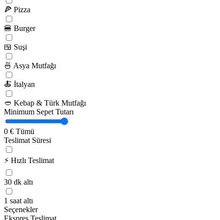
🍕
Pizza
🍔
Burger
🍱
Suşi
🍜
Asya Mutfağı
🍝
İtalyan
🥙
Kebap & Türk Mutfağı
Minimum Sepet Tutarı
0 €
Tümü
Teslimat Süresi
⚡
Hızlı Teslimat
30 dk altı
1 saat altı
Seçenekler
Ekspres Teslimat