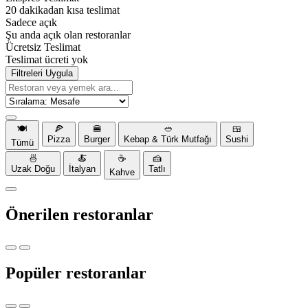
20 dakikadan kısa teslimat
Sadece açık
Şu anda açık olan restoranlar
Ücretsiz Teslimat
Teslimat ücreti yok
Filtreleri Uygula
🍽️
🍕
🍔
🥙
🍱
Pizza
Burger
Kebap & Türk Mutfağı
Sushi
Tümü
🍜
🍝
☕
🍰
Uzak Doğu
İtalyan
Tatlı
Kahve
Önerilen restoranlar
Popüler restoranlar