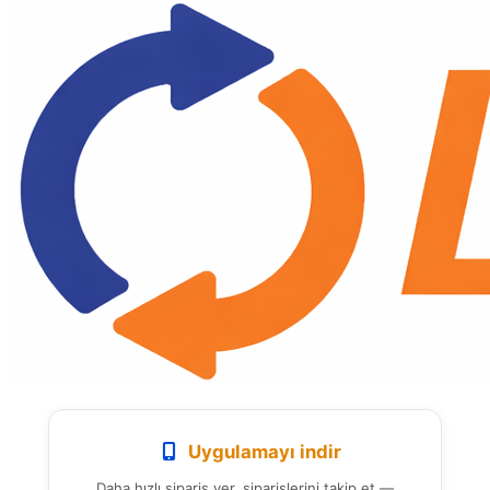
Uygulamayı indir
Daha hızlı sipariş ver, siparişlerini takip et —