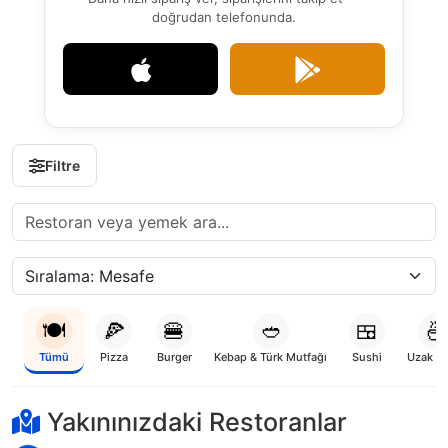
doğrudan telefonunda.
Filtre
🍽️
🍕
🍔
🥙
🍱
🍜
Tümü
Pizza
Burger
Kebap & Türk Mutfağı
Sushi
Uzak D
niyor...
Yakınınızdaki Restoranlar