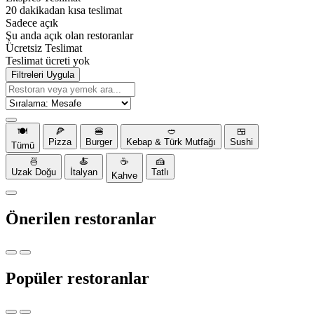
20 dakikadan kısa teslimat
Sadece açık
Şu anda açık olan restoranlar
Ücretsiz Teslimat
Teslimat ücreti yok
Filtreleri Uygula
🍽️
🍕
🍔
🥙
🍱
Pizza
Burger
Kebap & Türk Mutfağı
Sushi
Tümü
🍜
🍝
☕
🍰
Uzak Doğu
İtalyan
Tatlı
Kahve
Önerilen restoranlar
Popüler restoranlar