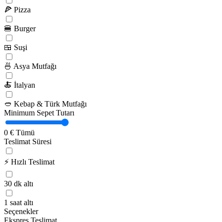
🍕
Pizza
🍔
Burger
🍱
Suşi
🍜
Asya Mutfağı
🍝
İtalyan
🥙
Kebap & Türk Mutfağı
Minimum Sepet Tutarı
0 €
Tümü
Teslimat Süresi
⚡
Hızlı Teslimat
30 dk altı
1 saat altı
Seçenekler
Ekspres Teslimat