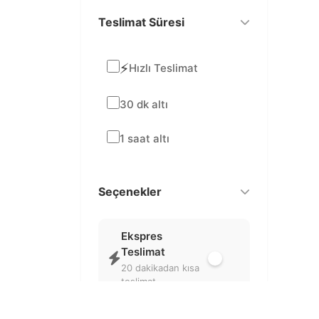
Teslimat Süresi
⚡
Hızlı Teslimat
30 dk altı
1 saat altı
Seçenekler
Ekspres
Teslimat
20 dakikadan kısa
teslimat
Sadece açık