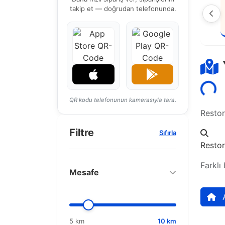
takip et — doğrudan telefonunda.
Yüklen
QR kodu telefonunun kamerasıyla tara.
Restor
Filtre
Sıfırla
Resto
Farklı
Mesafe
5 km
10 km