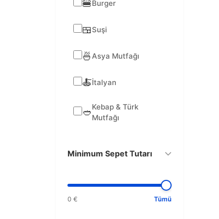
🍔
Burger
🍱
Suşi
🍜
Asya Mutfağı
🍝
İtalyan
Kebap & Türk
🥙
Mutfağı
Minimum Sepet Tutarı
0 €
Tümü