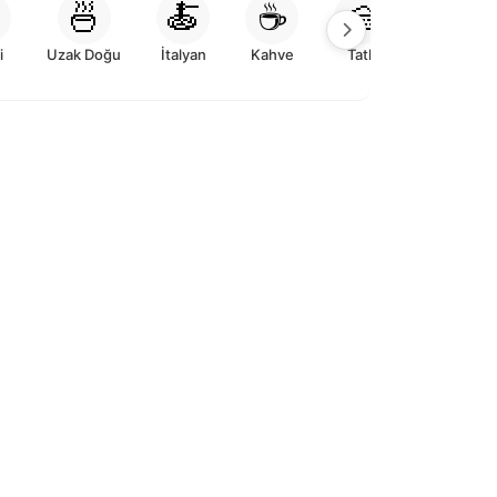

🍜
🍝
☕
🍰
i
Uzak Doğu
İtalyan
Kahve
Tatlı