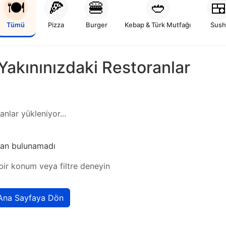
🍽️
🍕
🍔
🥙

Tümü
Pizza
Burger
Kebap & Türk Mutfağı
Sush
Yakınınızdaki Restoranlar
iyor...
anlar yükleniyor...
ran bulunamadı
 bir konum veya filtre deneyin
Ana Sayfaya Dön