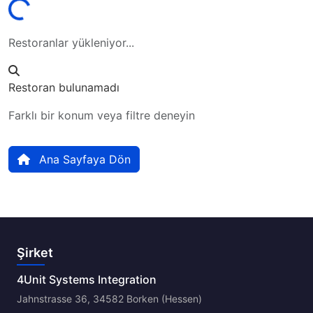
yor...
Restoranlar yükleniyor...
Restoran bulunamadı
Farklı bir konum veya filtre deneyin
Ana Sayfaya Dön
Şirket
4Unit Systems Integration
Jahnstrasse 36, 34582 Borken (Hessen)