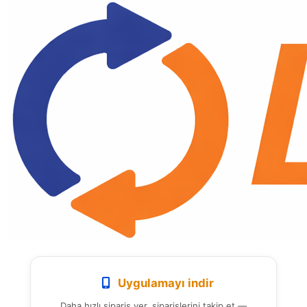
Uygulamayı indir
Daha hızlı sipariş ver, siparişlerini takip et —