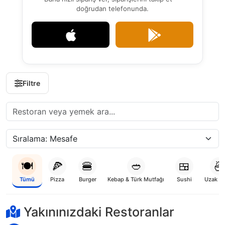
doğrudan telefonunda.
Filtre
🍽️
🍕
🍔
🥙
🍱
🍜
Tümü
Pizza
Burger
Kebap & Türk Mutfağı
Sushi
Uzak D
Yakınınızdaki Restoranlar