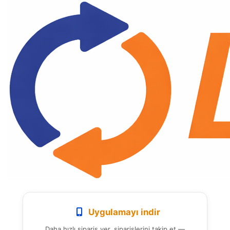
Uygulamayı indir
Daha hızlı sipariş ver, siparişlerini takip et —