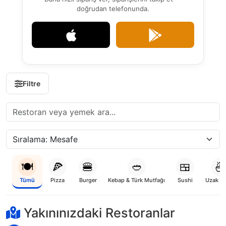
doğrudan telefonunda.
Filtre
🍽️
🍕
🍔
🥙
🍱
🍜
Tümü
Pizza
Burger
Kebap & Türk Mutfağı
Sushi
Uzak D
Yükleniyor...
Yakınınızdaki Restoranlar