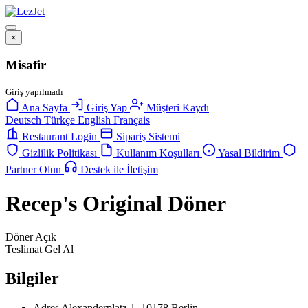
×
Misafir
Giriş yapılmadı
Ana Sayfa
Giriş Yap
Müşteri Kaydı
Deutsch
Türkçe
English
Français
Restaurant Login
Sipariş Sistemi
Gizlilik Politikası
Kullanım Koşulları
Yasal Bildirim
Partner Olun
Destek ile İletişim
Recep's Original Döner
Döner
Açık
Teslimat
Gel Al
Bilgiler
Adres
Alexanderplatz 1, 10178 Berlin