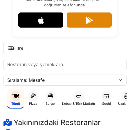
doğrudan telefonunda.
Filtre
🍽️
🍕
🍔
🥙
🍱
🍜
Tümü
Pizza
Burger
Kebap & Türk Mutfağı
Sushi
Uzak D
Yükleniyor...
Yakınınızdaki Restoranlar