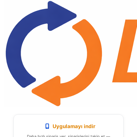
Uygulamayı indir
Daha hızlı sipariş ver, siparişlerini takip et —